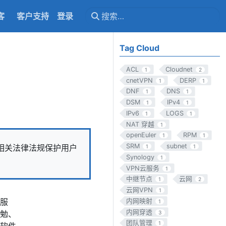
客
客户支持
登录
Tag Cloud
ACL
Cloudnet
1
2
cnetVPN
DERP
1
1
DNF
DNS
1
1
DSM
IPv4
1
1
IPv6
LOGS
1
1
NAT 穿越
1
openEuler
RPM
1
1
SRM
subnet
按照相关法律法规保护用户
1
1
Synology
1
VPN云服务
1
中继节点
云网
1
2
云网VPN
1
服
内网映射
1
内网穿透
勉、
3
团队管理
1