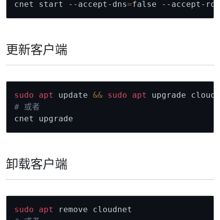
cnet start --accept-dns
=
false --accept-ro
更新客户端
Copy
sudo
apt
 update 
&&
sudo
apt
# 或者
卸载客户端
Copy
sudo
apt