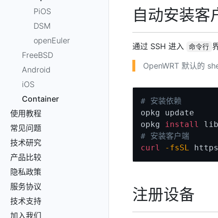
自动安装客
PiOS
DSM
openEuler
通过 SSH 进入
命令行
FreeBSD
OpenWRT 默认的 shel
Android
iOS
Container
# 安装依赖
opkg update

使用教程
opkg 
install
 li
常见问题
# 安装客户端
技术研究
curl
-fsSL
 http
产品比较
隐私政策
服务协议
注册设备
技术支持
加入我们