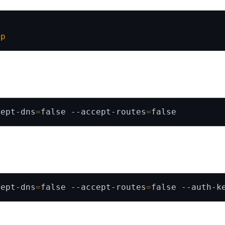
lp
cept-dns
=
false --accept-routes
=
cept-dns
=
false --accept-routes
=
false --auth-k