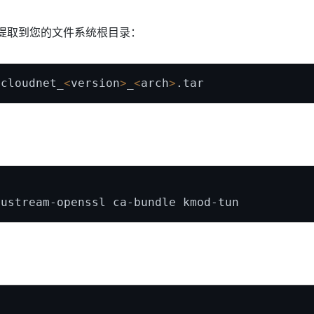
内容提取到您的文件系统根目录：
 cloudnet_
<
version
>
_
<
arch
>
：