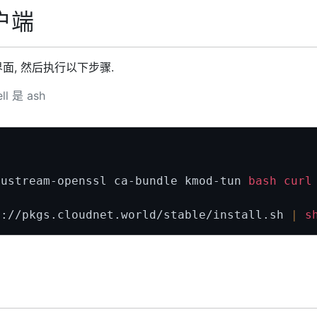
户端
界面, 然后执行以下步骤.
l 是 ash
bustream-openssl ca-bundle kmod-tun 
bash
curl
s://pkgs.cloudnet.world/stable/install.sh 
|
s