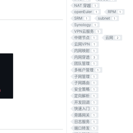
NAT 穿越
1
openEuler
RPM
1
1
SRM
subnet
1
1
Synology
1
VPN云服务
1
中继节点
云网
1
2
云网VPN
1
内网映射
1
内网穿透
3
Copy
团队管理
1
多帐户管理
1
子网管理
1
子网路由
1
安全策略
h
1
定向解析
1
开发回调
1
快速入门
1
旁路网关
1
日志服务
1
端口转发
1