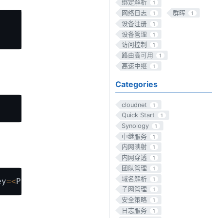
绑定解析
1
网络日志
群晖
1
1
Copy
设备注册
1
设备管理
1
访问控制
1
路由高可用
1
高速中继
1
Categories
Copy
cloudnet
1
Quick Start
1
Synology
1
中继服务
1
内网映射
1
内网穿透
1
团队管理
1
Copy
域名解析
1
ey
=
<
PreAuthKey
>
子网管理
1
安全策略
1
日志服务
1