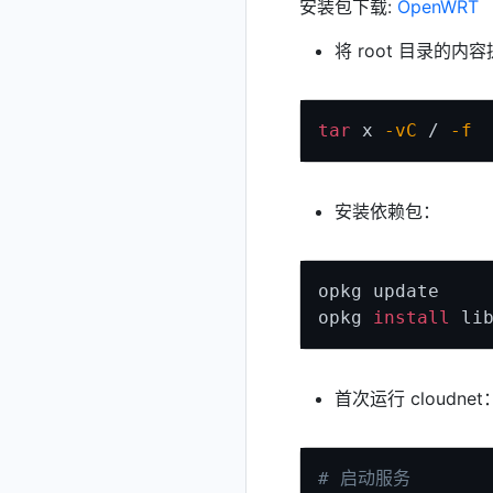
安装包下载:
OpenWRT
将 root 目录的
tar
 x 
-vC
 / 
-f
 
安装依赖包：
opkg update

opkg 
install
首次运行 cloudnet
# 启动服务