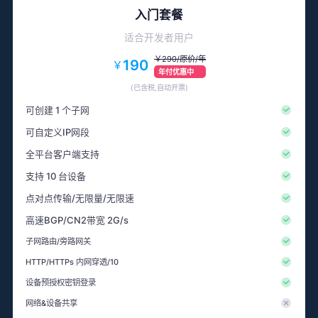
入门套餐
适合开发者用户
￥290/原价/年
190
￥
年付优惠中
(已含税,自动开票)
可创建 1 个子网
可自定义IP网段
全平台客户端支持
支持 10 台设备
点对点传输/无限量/无限速
高速BGP/CN2带宽 2G/s
子网路由/旁路网关
HTTP/HTTPs 内网穿透/10
设备预授权密钥登录
网络&设备共享