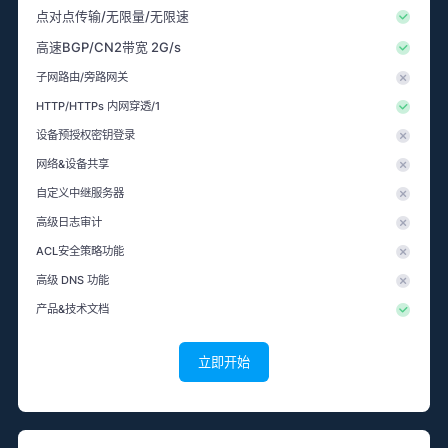
点对点传输/无限量/无限速
高速BGP/CN2带宽 2G/s
子网路由/旁路网关
HTTP/HTTPs 内网穿透/1
设备预授权密钥登录
网络&设备共享
自定义中继服务器
高级日志审计
ACL安全策略功能
高级 DNS 功能
产品&技术文档
立即开始