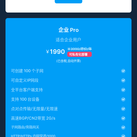
企业 Pro
适合企业用户
￥3990/原价/年
1990
￥
可私有化部署
(已含税,自动开票)
可创建 100 个子网
可自定义IP网段
全平台客户端支持
支持 100 台设备
点对点传输/无限量/无限速
高速BGP/CN2带宽 2G/s
子网路由/旁路网关
HTTP/HTTPs 内网穿透/1000