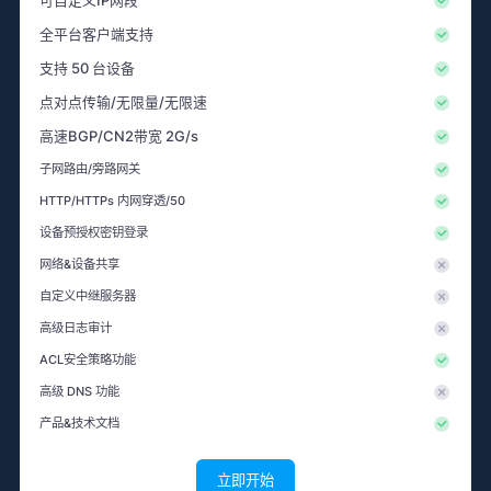
可自定义IP网段
全平台客户端支持
支持 50 台设备
点对点传输/无限量/无限速
高速BGP/CN2带宽 2G/s
子网路由/旁路网关
HTTP/HTTPs 内网穿透/50
设备预授权密钥登录
网络&设备共享
自定义中继服务器
高级日志审计
ACL安全策略功能
高级 DNS 功能
产品&技术文档
立即开始