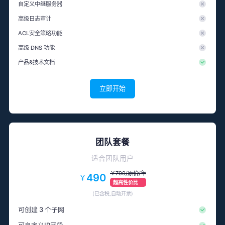
自定义中继服务器
高级日志审计
ACL安全策略功能
高级 DNS 功能
产品&技术文档
立即开始
团队套餐
适合团队用户
￥790/原价/年
490
￥
超高性价比
(已含税,自动开票)
可创建 3 个子网